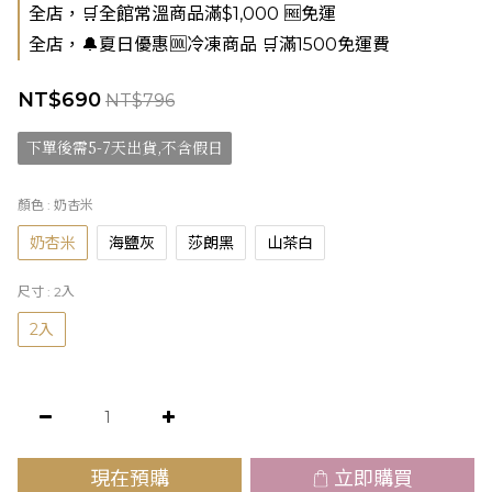
全店，🛒全館常溫商品滿$1,000 🆓免運
全店，🔔夏日優惠🆒冷凍商品 🛒滿1500免運費
NT$690
NT$796
下單後需5-7天出貨,不含假日
顏色
: 奶杏米
奶杏米
海鹽灰
莎朗黑
山茶白
尺寸
: 2入
2入
現在預購
立即購買