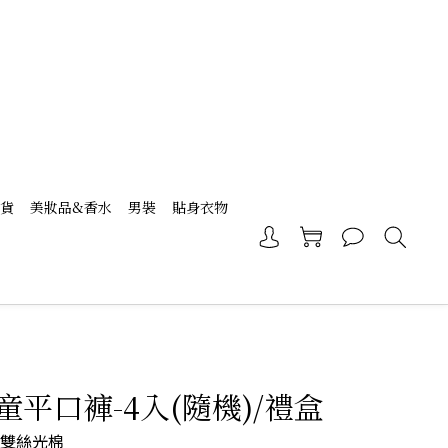
現貨
美妝品&香水
男裝
貼身衣物
童平口褲-4入(隨機)/禮盒
0支雙絲光棉