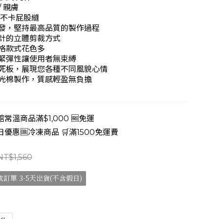
/ 親膚
 不卡屁股縫
發，堅持最高品質的製作過程
計的立體剪裁方式
格款式花色多
緊彈性讓使用者無束縛
死板，展現您各種不同風貌心情
光棉製作，質感輕盈無負擔
常溫商品滿$1,000 🆓免運
日優惠🆒冷凍商品 🛒滿1500免運費
NT$1,560
成訂單 3-5天出貨(不含假日)