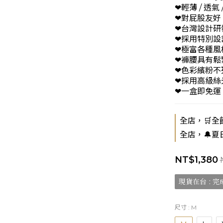
❤輕薄 / 透氣 
❤對屁股友好
❤台灣設計研
❤採用特別設
❤極富各種風
❤褲腰具有鬆
❤色彩繽粉不
❤採用高級絲
❤一盒即免運
全店，🛒全館
全店，🔔夏
NT$1,380
現貨在台 : 完
尺寸
: M