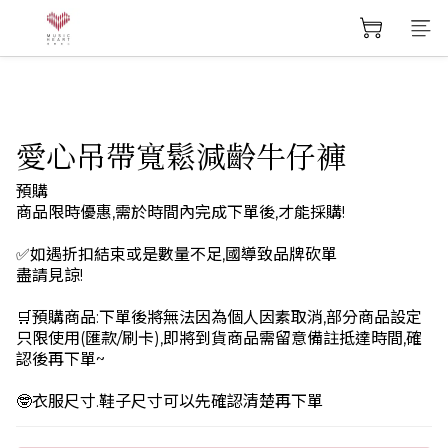
愛心吊帶寬鬆減齡牛仔褲
預購
商品限時優惠,需於時間內完成下單後,才能採購!
✅如遇折扣結束或是數量不足,國導致品牌砍單
盡請見諒!
🛒預購商品:下單後將無法因為個人因素取消,部分商品設定
只限使用(匯款/刷卡),即將到貨商品需留意備註抵達時間,確
認後再下單~
🤓衣服尺寸.鞋子尺寸可以先確認清楚再下單