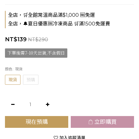
全店，🛒全館常溫商品滿$1,000 🆓免運
全店，🔔夏日優惠🆒冷凍商品 🛒滿1500免運費
NT$139
NT$290
下單後需7-10天出貨,不含假日
顏色
: 現貨
現貨
預購
現在預購
立即購買
加入追蹤清單