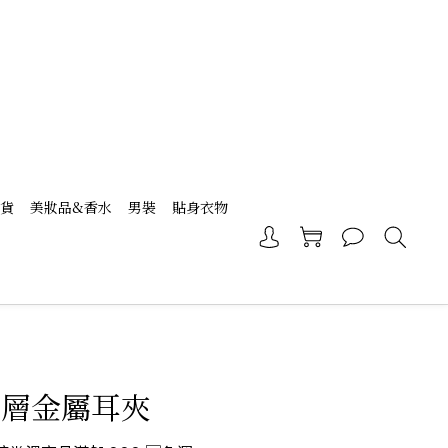
現貨
美妝品&香水
男裝
貼身衣物
三層金屬耳夾