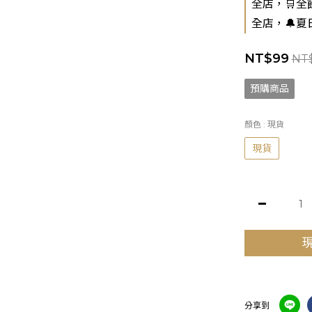
全店，🛒全館
全店，🔔夏
NT$99
NT$
預購商品
顏色
: 現貨
現貨
分享到