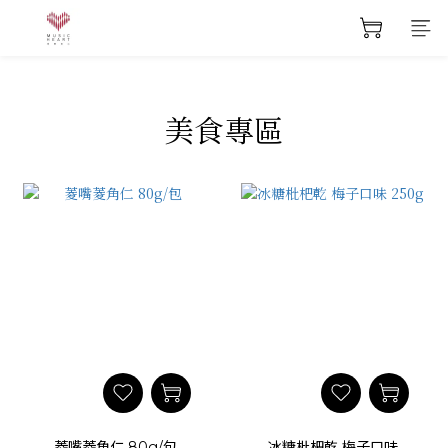
美食專區
菱嘴菱角仁 80g/包
冰糖枇杷乾 梅子口味