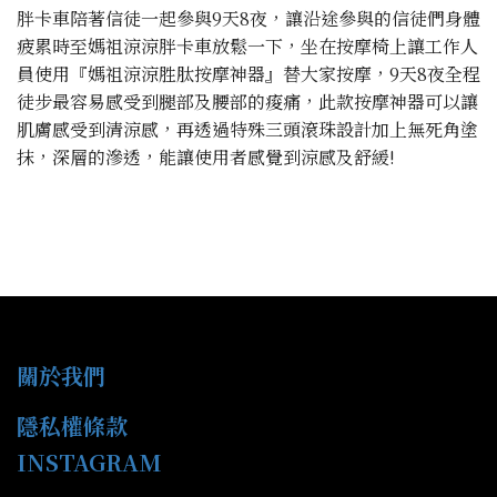
胖卡車陪著信徒一起參與9天8夜，讓沿途參與的信徒們身體
疲累時至媽祖涼涼胖卡車放鬆一下，坐在按摩椅上讓工作人
員使用『媽祖涼涼胜肽按摩神器』替大家按摩，9天8夜全程
徒步最容易感受到腿部及腰部的痠痛，此款按摩神器可以讓
肌膚感受到清涼感，再透過特殊三頭滾珠設計加上無死角塗
抹，深層的滲透，能讓使用者感覺到涼感及舒緩!
關於我們
隱私權條款
INSTAGRAM