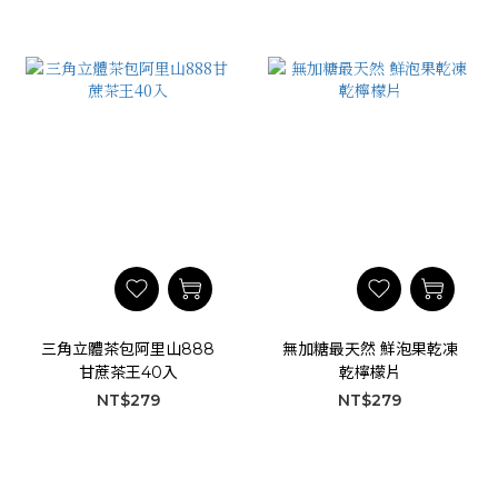
三角立體茶包阿里山888
無加糖最天然 鮮泡果乾凍
甘蔗茶王40入
乾檸檬片
NT$279
NT$279