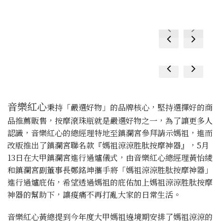
prev
next
prev
next
prev
next
prev
next
音樂紅心
秉持「嚴選好物」的品牌核心，堅持選擇好的商
品推薦販售，按摩滾珠瓶就是嚴選好物之一，為了讓更多人
認識，音樂紅心的總經理特地至鎮瀾宮參拜請示媽祖，進而
改版推出了鎮瀾宮聯名款『媽祖涼涼胜肽按摩神器』，5月
13日在大甲鎮瀾宮進行過爐儀式，由音樂紅心總經理黃怡綾
和鎮瀾宮副董事長鄭銘坤攜手將「媽祖涼涼胜肽按摩神器」
進行過爐庇佑，希望透過媽祖的庇佑加上媽祖涼涼胜肽按摩
神器的幫助下，讓痠痛不再打亂大家的日常生活。
音樂紅心黃總提到今年度大甲媽祖遶境期安排了媽祖涼涼的