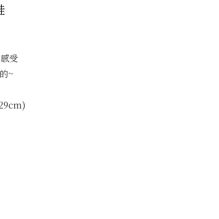
鞋
的感受
的~
-29cm)