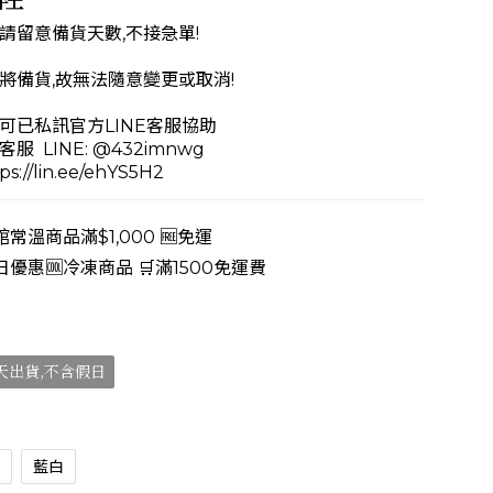
請留意備貨天數,不接急單!
將備貨,故無法隨意變更或取消!
可已私訊官方LINE客服協助
  LINE: @432imnwg
://lin.ee/ehYS5H2
常溫商品滿$1,000 🆓免運
日優惠🆒冷凍商品 🛒滿1500免運費
0天出貨,不含假日
藍白