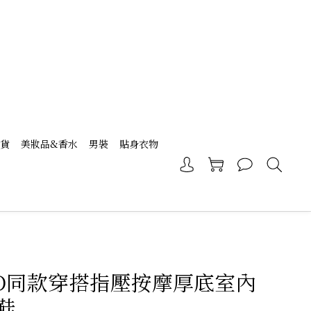
現貨
美妝品&香水
男裝
貼身衣物
D同款穿搭指壓按摩厚底室內
鞋