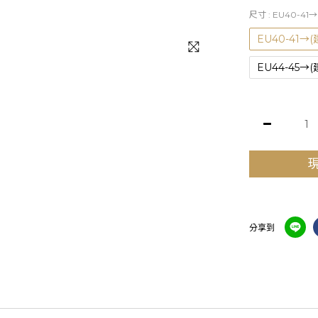
尺寸
: EU40-41→
EU40-41→(建
EU44-45→(
分享到