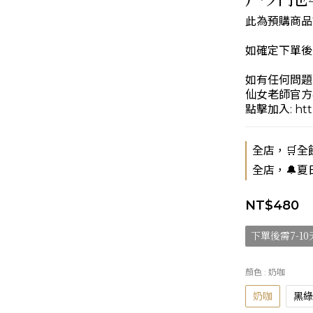
此為預購商品
如確定下單後
如有任何問題
仙女老師官方客服
點擊加入: https
全店，🛒全館
全店，🔔夏
NT$480
下單後需7-1
顏色
: 奶咖
奶咖
黑綠