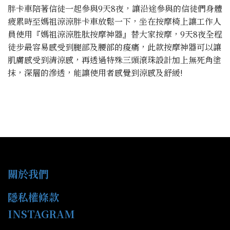
胖卡車陪著信徒一起參與9天8夜，讓沿途參與的信徒們身體
疲累時至媽祖涼涼胖卡車放鬆一下，坐在按摩椅上讓工作人
員使用『媽祖涼涼胜肽按摩神器』替大家按摩，9天8夜全程
徒步最容易感受到腿部及腰部的痠痛，此款按摩神器可以讓
肌膚感受到清涼感，再透過特殊三頭滾珠設計加上無死角塗
抹，深層的滲透，能讓使用者感覺到涼感及舒緩!
關於我們
隱私權條款
INSTAGRAM