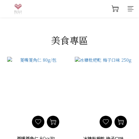
美食專區
菱嘴菱角仁 80g/包
冰糖枇杷乾 梅子口味