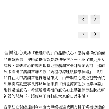
prev
next
prev
next
prev
next
prev
next
音樂紅心
秉持「嚴選好物」的品牌核心，堅持選擇好的商
品推薦販售，按摩滾珠瓶就是嚴選好物之一，為了讓更多人
認識，音樂紅心的總經理特地至鎮瀾宮參拜請示媽祖，進而
改版推出了鎮瀾宮聯名款『媽祖涼涼胜肽按摩神器』，5月
13日在大甲鎮瀾宮進行過爐儀式，由音樂紅心總經理黃怡綾
和鎮瀾宮副董事長鄭銘坤攜手將「媽祖涼涼胜肽按摩神器」
進行過爐庇佑，希望透過媽祖的庇佑加上媽祖涼涼胜肽按摩
神器的幫助下，讓痠痛不再打亂大家的日常生活。
音樂紅心黃總提到今年度大甲媽祖遶境期安排了媽祖涼涼的