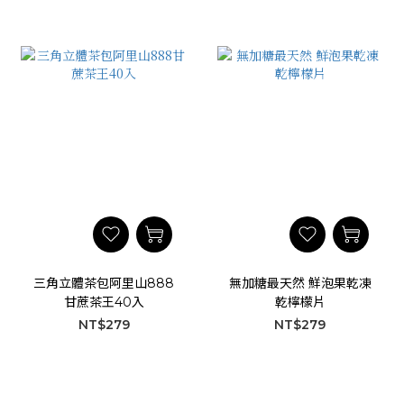
三角立體茶包阿里山888
無加糖最天然 鮮泡果乾凍
甘蔗茶王40入
乾檸檬片
NT$279
NT$279