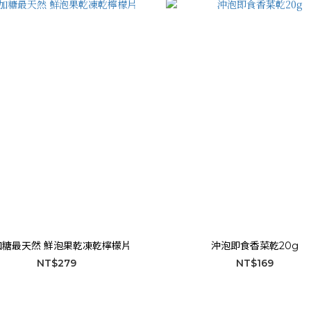
加糖最天然 鮮泡果乾凍乾檸檬片
沖泡即食香菜乾20g
NT$279
NT$169