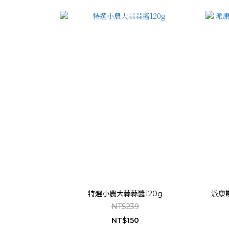
特選小農大蒜蒜醬120g
派康
NT$239
NT$150