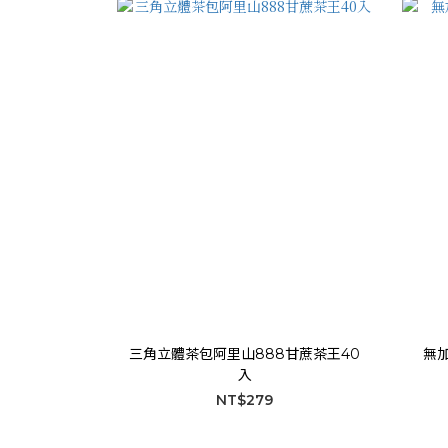
三角立體茶包阿里山888甘蔗茶王40
無
入
NT$279