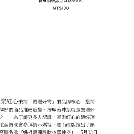
養身頂級黑芝麻糕300G
NT$190
prev
next
音樂紅心
秉持「嚴選好物」的品牌核心，堅持
擇好的商品推薦販售，按摩滾珠瓶就是嚴選好
之一，為了讓更多人認識，音樂紅心的總經理
地至鎮瀾宮參拜請示媽祖，進而改版推出了鎮
宮聯名款『媽祖涼涼胜肽按摩神器』，5月13日