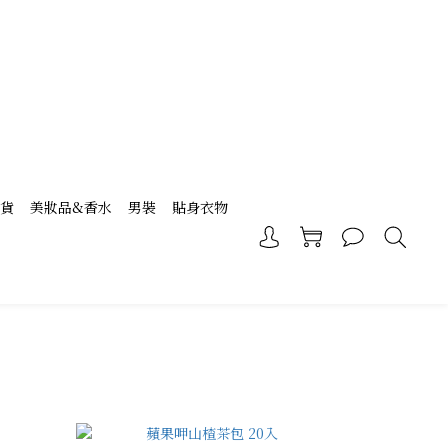
現貨
美妝品&香水
男裝
貼身衣物