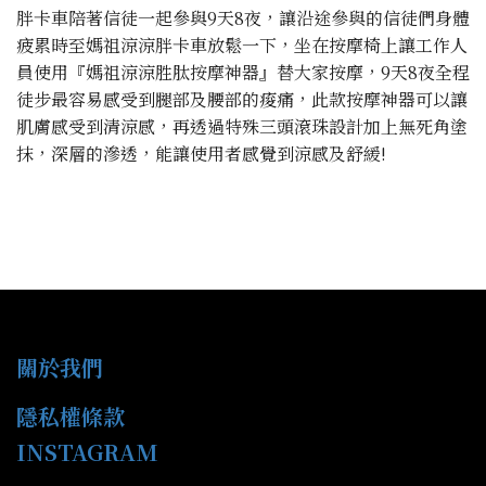
胖卡車陪著信徒一起參與9天8夜，讓沿途參與的信徒們身體
疲累時至媽祖涼涼胖卡車放鬆一下，坐在按摩椅上讓工作人
員使用『媽祖涼涼胜肽按摩神器』替大家按摩，9天8夜全程
徒步最容易感受到腿部及腰部的痠痛，此款按摩神器可以讓
肌膚感受到清涼感，再透過特殊三頭滾珠設計加上無死角塗
抹，深層的滲透，能讓使用者感覺到涼感及舒緩!
關於我們
隱私權條款
INSTAGRAM