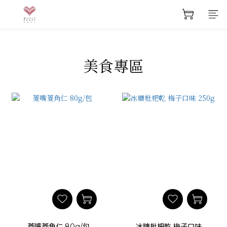
美食專區
菱嘴菱角仁 80g/包
冰糖枇杷乾 梅子口味