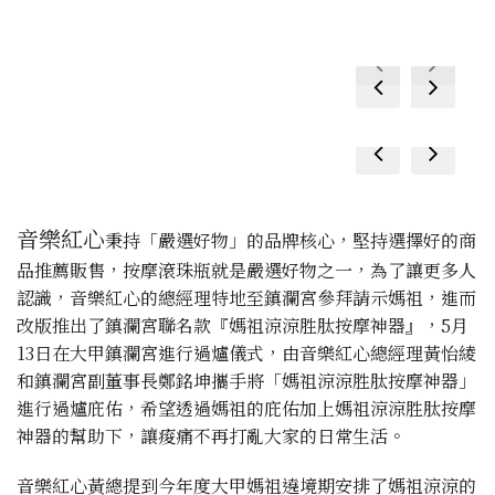
prev
next
prev
next
prev
next
prev
next
音樂紅心
秉持「嚴選好物」的品牌核心，堅持選擇好的商
品推薦販售，按摩滾珠瓶就是嚴選好物之一，為了讓更多人
認識，音樂紅心的總經理特地至鎮瀾宮參拜請示媽祖，進而
改版推出了鎮瀾宮聯名款『媽祖涼涼胜肽按摩神器』，5月
13日在大甲鎮瀾宮進行過爐儀式，由音樂紅心總經理黃怡綾
和鎮瀾宮副董事長鄭銘坤攜手將「媽祖涼涼胜肽按摩神器」
進行過爐庇佑，希望透過媽祖的庇佑加上媽祖涼涼胜肽按摩
神器的幫助下，讓痠痛不再打亂大家的日常生活。
音樂紅心黃總提到今年度大甲媽祖遶境期安排了媽祖涼涼的