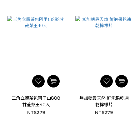
三角立體茶包阿里山888
無加糖最天然 鮮泡果乾凍
甘蔗茶王40入
乾檸檬片
NT$279
NT$279