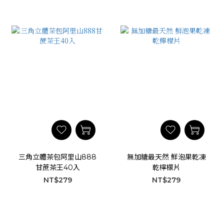
三角立體茶包阿里山888
無加糖最天然 鮮泡果乾凍
甘蔗茶王40入
乾檸檬片
NT$279
NT$279