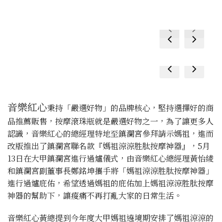
prev
next
prev
next
prev
next
prev
next
音樂紅心
秉持「嚴選好物」的品牌核心，堅持選擇好的商
品推薦販售，按摩滾珠瓶就是嚴選好物之一，為了讓更多人
認識，音樂紅心的總經理特地至鎮瀾宮參拜請示媽祖，進而
改版推出了鎮瀾宮聯名款『媽祖涼涼胜肽按摩神器』，5月
13日在大甲鎮瀾宮進行過爐儀式，由音樂紅心總經理黃怡綾
和鎮瀾宮副董事長鄭銘坤攜手將「媽祖涼涼胜肽按摩神器」
進行過爐庇佑，希望透過媽祖的庇佑加上媽祖涼涼胜肽按摩
神器的幫助下，讓痠痛不再打亂大家的日常生活。
音樂紅心黃總提到今年度大甲媽祖遶境期安排了媽祖涼涼的