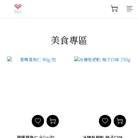
美食專區
菱嘴菱角仁 80g/包
冰糖枇杷乾 梅子口味