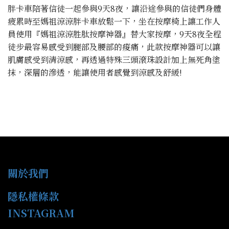
胖卡車陪著信徒一起參與9天8夜，讓沿途參與的信徒們身體
疲累時至媽祖涼涼胖卡車放鬆一下，坐在按摩椅上讓工作人
員使用『媽祖涼涼胜肽按摩神器』替大家按摩，9天8夜全程
徒步最容易感受到腿部及腰部的痠痛，此款按摩神器可以讓
肌膚感受到清涼感，再透過特殊三頭滾珠設計加上無死角塗
抹，深層的滲透，能讓使用者感覺到涼感及舒緩!
關於我們
隱私權條款
INSTAGRAM