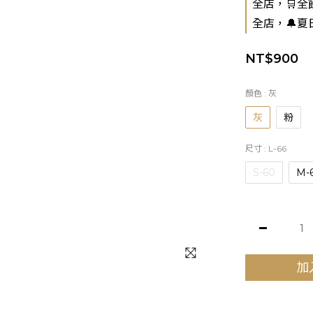
全店，🛒全館
全店，🔔夏
NT$900
顏色
: 灰
灰
粉
尺寸
: L-66
S-60
M-
加