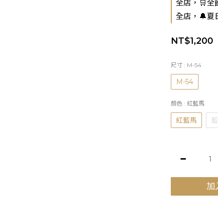
全店，🛒全館
全店，🔔夏
NT$1,200
尺寸
: M-54
M-54
顏色
: 紅藍馬
紅藍馬
藍
加