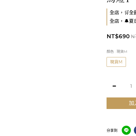
全店，🛒全館
全店，🔔夏
NT$690
N
顏色
: 現貨M
現貨M
加
分享到