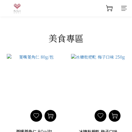
美食專區
菱嘴菱角仁 80g/包
冰糖枇杷乾 梅子口味