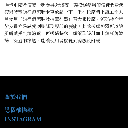
胖卡車陪著信徒一起參與9天8夜，讓沿途參與的信徒們身體
疲累時至媽祖涼涼胖卡車放鬆一下，坐在按摩椅上讓工作人
員使用『媽祖涼涼胜肽按摩神器』替大家按摩，9天8夜全程
徒步最容易感受到腿部及腰部的痠痛，此款按摩神器可以讓
肌膚感受到清涼感，再透過特殊三頭滾珠設計加上無死角塗
抹，深層的滲透，能讓使用者感覺到涼感及舒緩!
關於我們
隱私權條款
INSTAGRAM