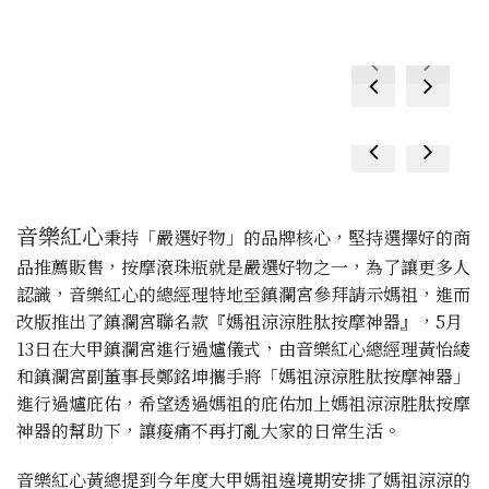
prev
next
prev
next
prev
next
prev
next
音樂紅心
秉持「嚴選好物」的品牌核心，堅持選擇好的商
品推薦販售，按摩滾珠瓶就是嚴選好物之一，為了讓更多人
認識，音樂紅心的總經理特地至鎮瀾宮參拜請示媽祖，進而
改版推出了鎮瀾宮聯名款『媽祖涼涼胜肽按摩神器』，5月
13日在大甲鎮瀾宮進行過爐儀式，由音樂紅心總經理黃怡綾
和鎮瀾宮副董事長鄭銘坤攜手將「媽祖涼涼胜肽按摩神器」
進行過爐庇佑，希望透過媽祖的庇佑加上媽祖涼涼胜肽按摩
神器的幫助下，讓痠痛不再打亂大家的日常生活。
音樂紅心黃總提到今年度大甲媽祖遶境期安排了媽祖涼涼的