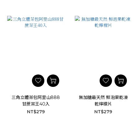
三角立體茶包阿里山888
無加糖最天然 鮮泡果乾凍
甘蔗茶王40入
乾檸檬片
NT$279
NT$279