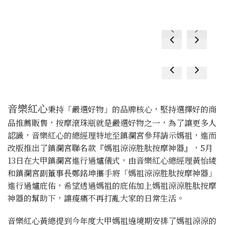
prev
next
prev
next
prev
next
prev
next
音樂紅心
秉持「嚴選好物」的品牌核心，堅持選擇好的商
品推薦販售，按摩滾珠瓶就是嚴選好物之一，為了讓更多人
認識，音樂紅心的總經理特地至鎮瀾宮參拜請示媽祖，進而
改版推出了鎮瀾宮聯名款『媽祖涼涼胜肽按摩神器』，5月
13日在大甲鎮瀾宮進行過爐儀式，由音樂紅心總經理黃怡綾
和鎮瀾宮副董事長鄭銘坤攜手將「媽祖涼涼胜肽按摩神器」
進行過爐庇佑，希望透過媽祖的庇佑加上媽祖涼涼胜肽按摩
神器的幫助下，讓痠痛不再打亂大家的日常生活。
音樂紅心黃總提到今年度大甲媽祖遶境期安排了媽祖涼涼的