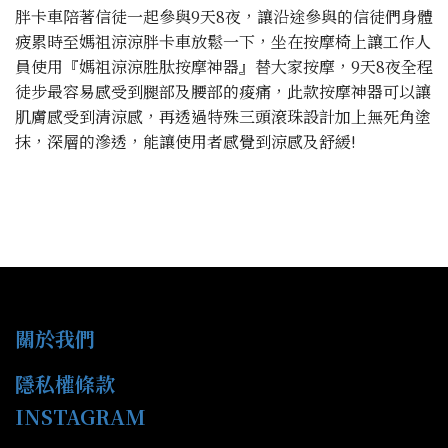
胖卡車陪著信徒一起參與9天8夜，讓沿途參與的信徒們身體
疲累時至媽祖涼涼胖卡車放鬆一下，坐在按摩椅上讓工作人
員使用『媽祖涼涼胜肽按摩神器』替大家按摩，9天8夜全程
徒步最容易感受到腿部及腰部的痠痛，此款按摩神器可以讓
肌膚感受到清涼感，再透過特殊三頭滾珠設計加上無死角塗
抹，深層的滲透，能讓使用者感覺到涼感及舒緩!
關於我們
隱私權條款
INSTAGRAM