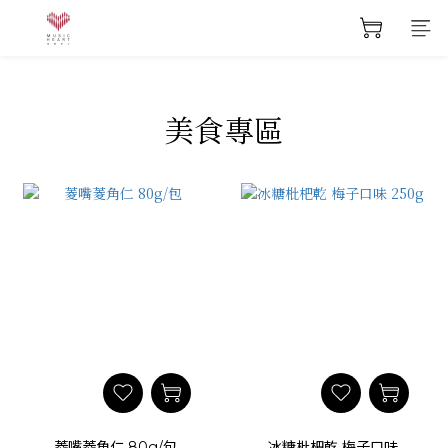
美食專區
菱嘴菱角仁 80g/包
冰糖枇杷乾 梅子口味