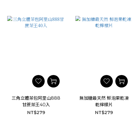
三角立體茶包阿里山888
無加糖最天然 鮮泡果乾凍
甘蔗茶王40入
乾檸檬片
NT$279
NT$279