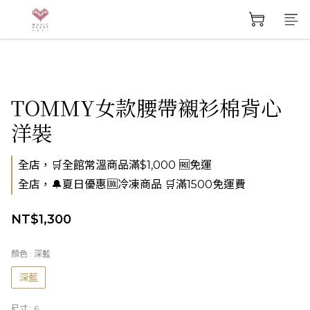
TOMMY女款腰帶襯衫棉背心
洋裝
全店，🛒全館常溫商品滿$1,000 🆓免運
全店，🔔夏日優惠🆒冷凍商品 🛒滿1500免運費
NT$1,300
顏色
: 深藍
深藍
尺寸
: 6