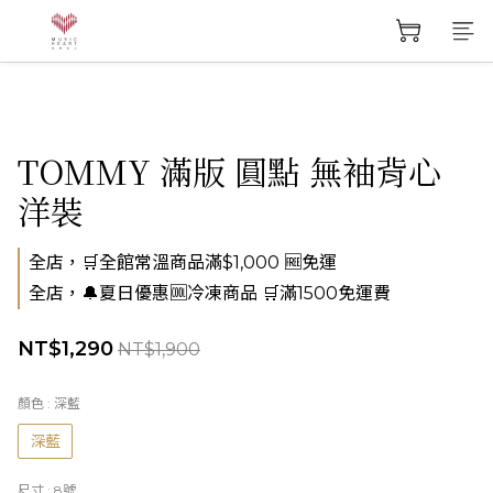
TOMMY 滿版 圓點 無袖背心
洋裝
全店，🛒全館常溫商品滿$1,000 🆓免運
全店，🔔夏日優惠🆒冷凍商品 🛒滿1500免運費
NT$1,290
NT$1,900
顏色
: 深藍
深藍
尺寸
: 8號