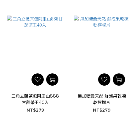
三角立體茶包阿里山888
無加糖最天然 鮮泡果乾凍
甘蔗茶王40入
乾檸檬片
NT$279
NT$279