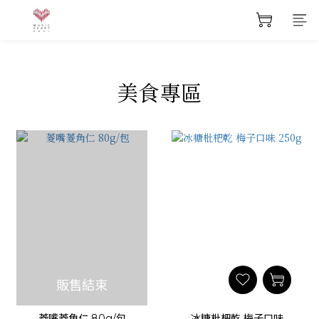
美食專區
販售結束
菱嘴菱角仁 80g/包
冰糖枇杷乾 梅子口味