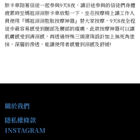
胖卡車陪著信徒一起參與9天8夜，讓沿途參與的信徒們身體
疲累時至媽祖涼涼胖卡車放鬆一下，坐在按摩椅上讓工作人
員使用『媽祖涼涼胜肽按摩神器』替大家按摩，9天8夜全程
徒步最容易感受到腿部及腰部的痠痛，此款按摩神器可以讓
肌膚感受到清涼感，再透過特殊三頭滾珠設計加上無死角塗
抹，深層的滲透，能讓使用者感覺到涼感及舒緩!
關於我們
隱私權條款
INSTAGRAM