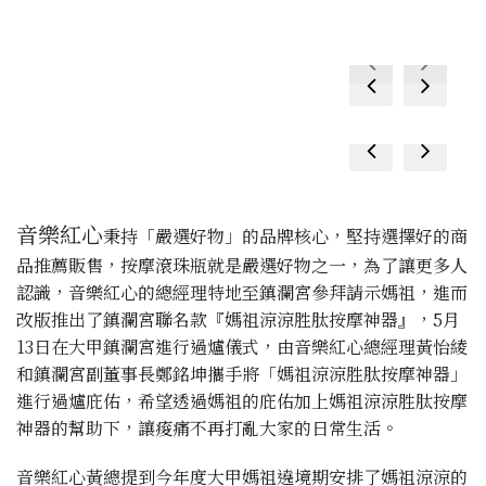
prev
next
prev
next
prev
next
prev
next
音樂紅心
秉持「嚴選好物」的品牌核心，堅持選擇好的商
品推薦販售，按摩滾珠瓶就是嚴選好物之一，為了讓更多人
認識，音樂紅心的總經理特地至鎮瀾宮參拜請示媽祖，進而
改版推出了鎮瀾宮聯名款『媽祖涼涼胜肽按摩神器』，5月
13日在大甲鎮瀾宮進行過爐儀式，由音樂紅心總經理黃怡綾
和鎮瀾宮副董事長鄭銘坤攜手將「媽祖涼涼胜肽按摩神器」
進行過爐庇佑，希望透過媽祖的庇佑加上媽祖涼涼胜肽按摩
神器的幫助下，讓痠痛不再打亂大家的日常生活。
音樂紅心黃總提到今年度大甲媽祖遶境期安排了媽祖涼涼的