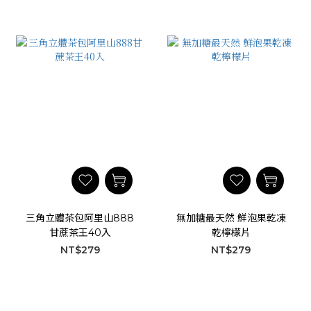
三角立體茶包阿里山888
無加糖最天然 鮮泡果乾凍
甘蔗茶王40入
乾檸檬片
NT$279
NT$279