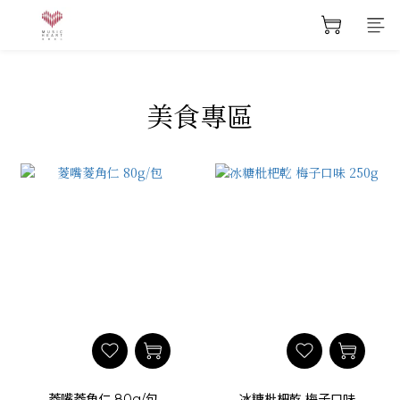
美食專區
菱嘴菱角仁 80g/包
冰糖枇杷乾 梅子口味