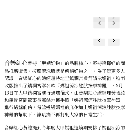
prev
next
prev
next
prev
next
prev
next
音樂紅心
秉持「嚴選好物」的品牌核心，堅持選擇好的商
品推薦販售，按摩滾珠瓶就是嚴選好物之一，為了讓更多人
認識，音樂紅心的總經理特地至鎮瀾宮參拜請示媽祖，進而
改版推出了鎮瀾宮聯名款『媽祖涼涼胜肽按摩神器』，5月
13日在大甲鎮瀾宮進行過爐儀式，由音樂紅心總經理黃怡綾
和鎮瀾宮副董事長鄭銘坤攜手將「媽祖涼涼胜肽按摩神器」
進行過爐庇佑，希望透過媽祖的庇佑加上媽祖涼涼胜肽按摩
神器的幫助下，讓痠痛不再打亂大家的日常生活。
音樂紅心黃總提到今年度大甲媽祖遶境期安排了媽祖涼涼的