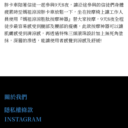
胖卡車陪著信徒一起參與9天8夜，讓沿途參與的信徒們身體
疲累時至媽祖涼涼胖卡車放鬆一下，坐在按摩椅上讓工作人
員使用『媽祖涼涼胜肽按摩神器』替大家按摩，9天8夜全程
徒步最容易感受到腿部及腰部的痠痛，此款按摩神器可以讓
肌膚感受到清涼感，再透過特殊三頭滾珠設計加上無死角塗
抹，深層的滲透，能讓使用者感覺到涼感及舒緩!
關於我們
隱私權條款
INSTAGRAM